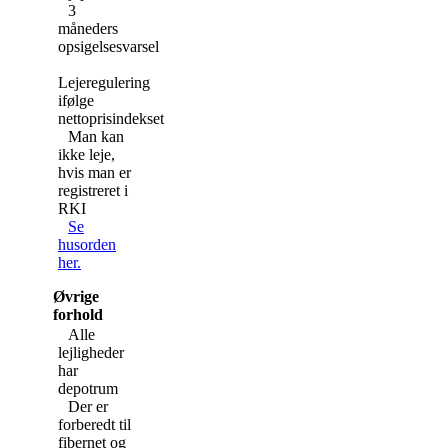
3
måneders
opsigelsesvarsel
Lejeregulering
ifølge
nettoprisindekset
Man kan
ikke leje,
hvis man er
registreret i
RKI
Se
husorden
her.
Øvrige
forhold
Alle
lejligheder
har
depotrum
Der er
forberedt til
fibernet og