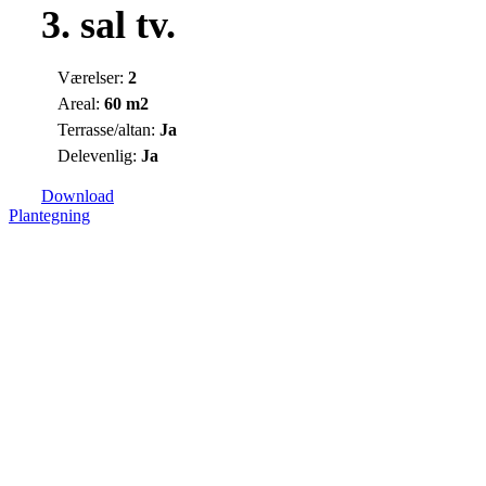
3. sal tv.
Værelser:
2
Areal:
60 m2
Terrasse/altan:
Ja
Delevenlig:
Ja
Download
Plantegning