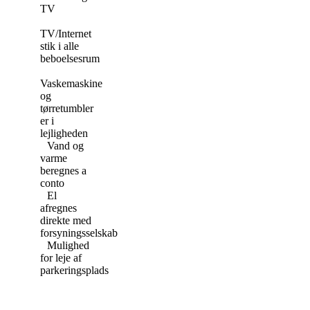
TV
TV/Internet
stik i alle
beboelsesrum
Vaskemaskine
og
tørretumbler
er i
lejligheden
Vand og
varme
beregnes a
conto
El
afregnes
direkte med
forsyningsselskab
Mulighed
for leje af
parkeringsplads