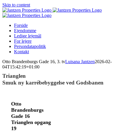
Skip to content
Forside
Ejendomme
Ledige lejemål
For lejere
Persondatapolitik
Kontakt
Otto Brandenburgs Gade 16, 3. tv
Luisana Jantzen
2026-02-
04T15:42:19+01:00
Trianglen
Smuk ny karrébebyggelse ved Godsbanen
Otto
Brandenburgs
Gade 16
Trianglen opgang
19