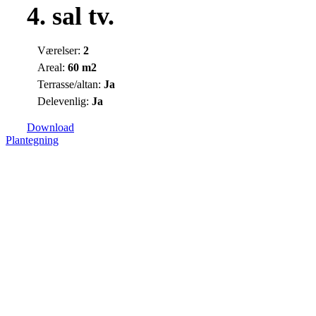
4. sal tv.
Værelser:
2
Areal:
60 m2
Terrasse/altan:
Ja
Delevenlig:
Ja
Download
Plantegning