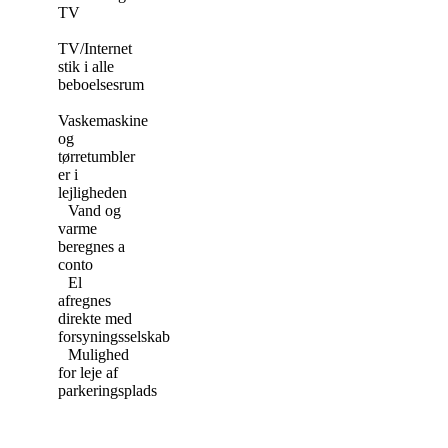
TV
TV/Internet
stik i alle
beboelsesrum
Vaskemaskine
og
tørretumbler
er i
lejligheden
Vand og
varme
beregnes a
conto
El
afregnes
direkte med
forsyningsselskab
Mulighed
for leje af
parkeringsplads