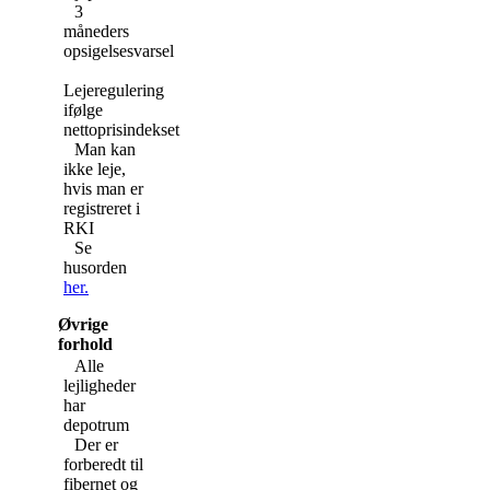
3
måneders
opsigelsesvarsel
Lejeregulering
ifølge
nettoprisindekset
Man kan
ikke leje,
hvis man er
registreret i
RKI
Se
husorden
her.
Øvrige
forhold
Alle
lejligheder
har
depotrum
Der er
forberedt til
fibernet og