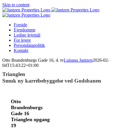
Skip to content
Forside
Ejendomme
Ledige lejemål
For lejere
Persondatapolitik
Kontakt
Otto Brandenburgs Gade 16, 4. tv
Luisana Jantzen
2026-02-
04T15:43:22+01:00
Trianglen
Smuk ny karrébebyggelse ved Godsbanen
Otto
Brandenburgs
Gade 16
Trianglen opgang
19