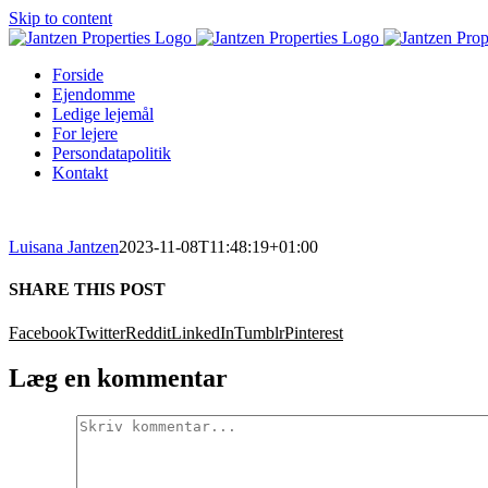
Skip to content
Forside
Ejendomme
Ledige lejemål
For lejere
Persondatapolitik
Kontakt
Luisana Jantzen
2023-11-08T11:48:19+01:00
SHARE THIS POST
Facebook
Twitter
Reddit
LinkedIn
Tumblr
Pinterest
Læg en kommentar